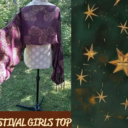
STIVAL GIRLS TOP
Aperçu rapide