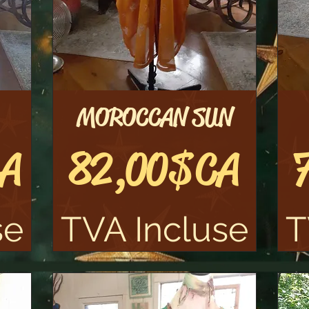
MOROCCAN SUN
Aperçu rapide
Prix
CA
82,00 $CA
se
TVA Incluse
T