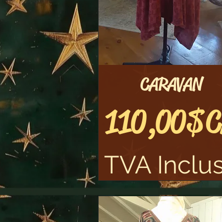
CARAVAN
Aperçu rapide
Prix
110,00 $
TVA Inclu