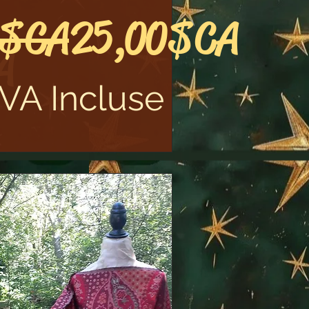
riginal
Prix promotion
 $CA
25,00 $CA
otionnel
A
VA Incluse